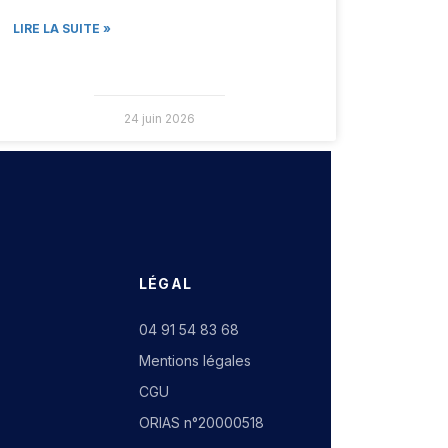
LIRE LA SUITE »
24 juin 2026
LÉGAL
04 91 54 83 68
Mentions légales
CGU
ORIAS n°20000518