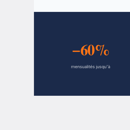
−60%
mensualités jusqu'à