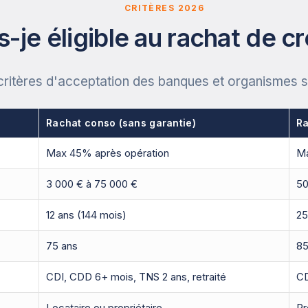
CRITÈRES 2026
s-je éligible au rachat de cr
critères d'acceptation des banques et organismes s
Rachat conso (sans garantie)
Ra
Max 45% après opération
M
3 000 € à 75 000 €
50
12 ans (144 mois)
25
75 ans
85
CDI, CDD 6+ mois, TNS 2 ans, retraité
CD
Locataire ou propriétaire
Pr