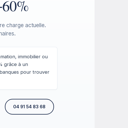
−60%
re charge actuelle.
aires.
mation, immobilier ou
0% grâce à un
+ banques pour trouver
04 91 54 83 68