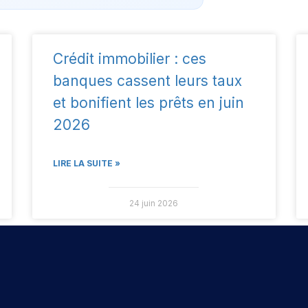
Crédit immobilier : ces
banques cassent leurs taux
et bonifient les prêts en juin
2026
LIRE LA SUITE »
24 juin 2026