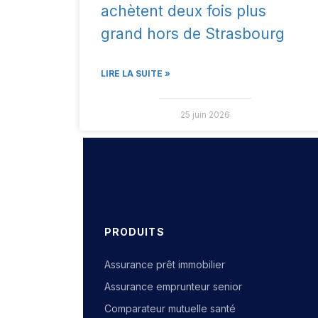
achètent deux fois plus
grand hors de Strasbourg
LIRE LA SUITE »
25 juin 2026
PRODUITS
Assurance prêt immobilier
Assurance emprunteur senior
Comparateur mutuelle santé