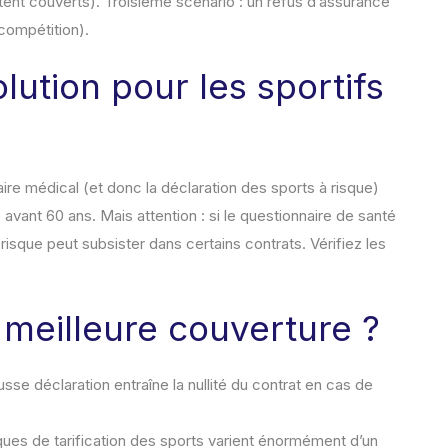
tent couverts). Troisième scénario : un refus d’assurance
compétition).
lution pour les sportifs
re médical (et donc la déclaration des sports à risque)
avant 60 ans. Mais attention : si le questionnaire de santé
 risque peut subsister dans certains contrats. Vérifiez les
meilleure couverture ?
usse déclaration entraîne la nullité du contrat en cas de
tiques de tarification des sports varient énormément d’un