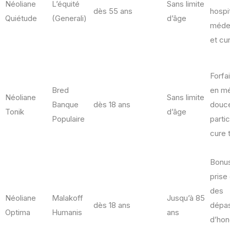
Néoliane
L’équité
Sans limite
dès 55 ans
hospit
Quiétude
(Generali)
d’âge
méde
et cu
Forfa
Bred
en m
Néoliane
Sans limite
Banque
dès 18 ans
douc
Tonik
d’âge
Populaire
partic
cure 
Bonus
prise
des
Néoliane
Malakoff
Jusqu’à 85
dès 18 ans
dépa
Optima
Humanis
ans
d’hon