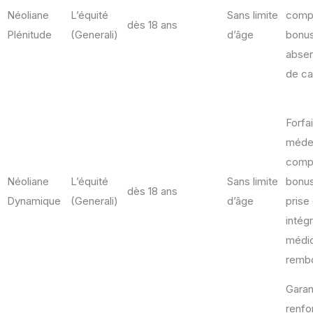
Néoliane
L’équité
Sans limite
compl
dès 18 ans
Plénitude
(Generali)
d’âge
bonus 
absen
de c
Forfai
méde
compl
Néoliane
L’équité
Sans limite
bonus 
dès 18 ans
Dynamique
(Generali)
d’âge
prise
intég
médi
remb
Garan
renfo