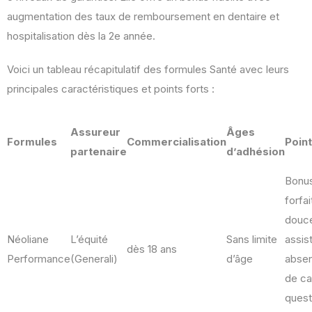
augmentation des taux de remboursement en dentaire et
hospitalisation dès la 2e année.
Voici un tableau récapitulatif des formules Santé avec leurs
principales caractéristiques et points forts :
Assureur
Âges
Formules
Commercialisation
Point
partenaire
d’adhésion
Bonus
forfa
douc
Néoliane
L’équité
Sans limite
assis
dès 18 ans
Performance
(Generali)
d’âge
absen
de ca
quest