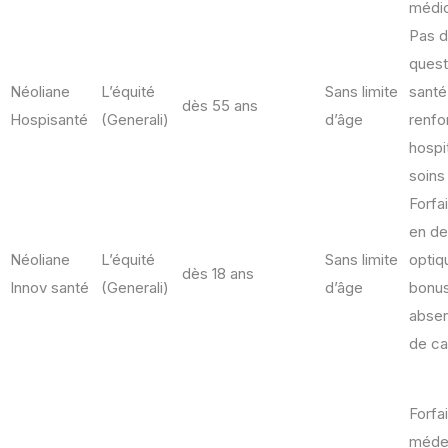
médic
Pas 
quest
Néoliane
L’équité
Sans limite
santé
dès 55 ans
Hospisanté
(Generali)
d’âge
renfo
hospit
soins
Forfa
en de
Néoliane
L’équité
Sans limite
optiqu
dès 18 ans
Innov santé
(Generali)
d’âge
bonus 
absen
de c
Forfai
méde