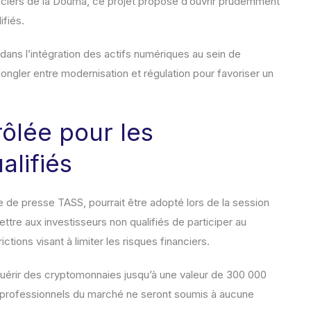
ciers de la Douma, ce projet propose d’ouvrir prudemment
ifiés.
 dans l’intégration des actifs numériques au sein de
jongler entre modernisation et régulation pour favoriser un
ôlée pour les
alifiés
ce de presse TASS, pourrait être adopté lors de la session
ttre aux investisseurs non qualifiés de participer au
ions visant à limiter les risques financiers.
cquérir des cryptomonnaies jusqu’à une valeur de 300 000
es professionnels du marché ne seront soumis à aucune