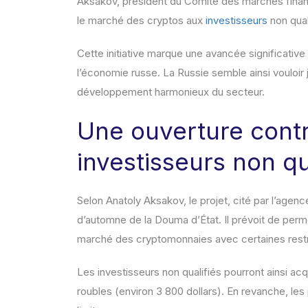
Aksakov, président du Comité des marchés finan
le marché des cryptos aux
investisseurs
non qual
Cette initiative marque une avancée significative
l’économie russe. La Russie semble ainsi vouloir 
développement harmonieux du secteur.
Une ouverture contr
investisseurs non qu
Selon Anatoly Aksakov, le projet, cité par l’agen
d’automne de la Douma d’État. Il prévoit de perme
marché des cryptomonnaies avec certaines restrict
Les investisseurs non qualifiés pourront ainsi a
roubles (environ 3 800 dollars). En revanche, l