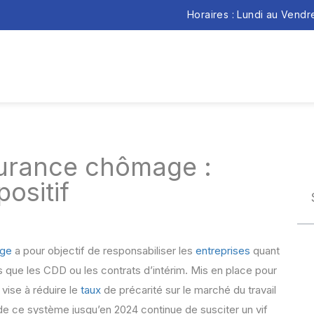
Horaires : Lundi au Vend
urance chômage :
ositif
ge
a pour objectif de responsabiliser les
entreprises
quant
tels que les CDD ou les contrats d’intérim. Mis en place pour
 vise à réduire le
taux
de précarité sur le marché du travail
de ce système jusqu’en 2024 continue de susciter un vif