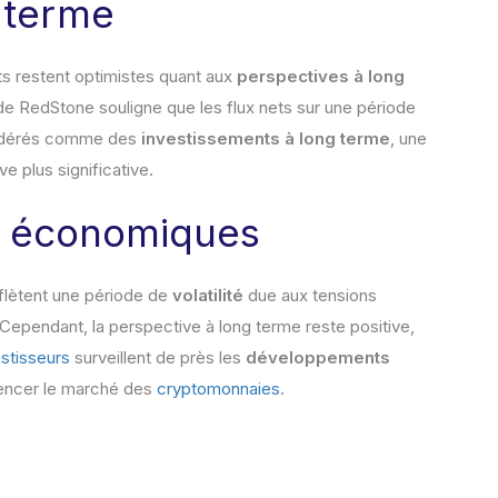
 terme
ts restent optimistes quant aux
perspectives à long
e RedStone souligne que les flux nets sur une période
nsidérés comme des
investissements à long terme
, une
e plus significative.
s économiques
flètent une période de
volatilité
due aux tensions
ependant, la perspective à long terme reste positive,
estisseurs
surveillent de près les
développements
uencer le marché des
cryptomonnaies
.