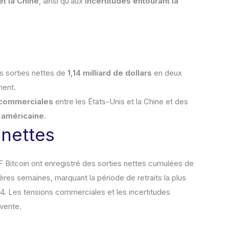
t la Chine
, ainsi qu’aux
incertitudes entourant la
s sorties nettes de
1,14 milliard de dollars
en deux
ment.
 commerciales
entre les États-Unis et la Chine et des
e américaine
.
 nettes
F Bitcoin ont enregistré des sorties nettes cumulées de
res semaines, marquant la période de retraits la plus
24. Les tensions commerciales et les incertitudes
vente.