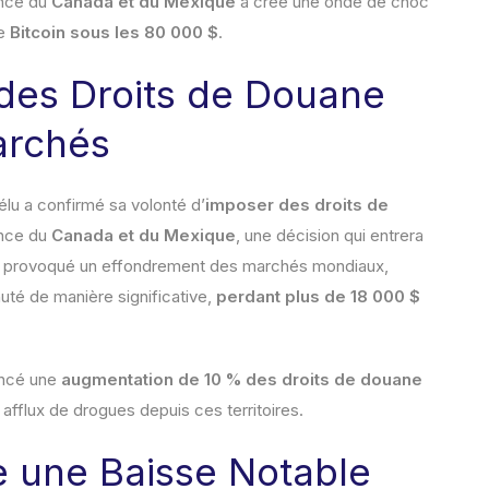
ance du
Canada et du Mexique
a créé une onde de choc
le
Bitcoin sous les 80 000 $
.
es Droits de Douane
archés
lu a confirmé sa volonté d’
imposer des droits de
ance du
Canada et du Mexique
, une décision qui entrera
a provoqué un effondrement des marchés mondiaux,
uté de manière significative,
perdant plus de 18 000 $
ncé une
augmentation de 10 % des droits de douane
un afflux de drogues depuis ces territoires.
re une Baisse Notable