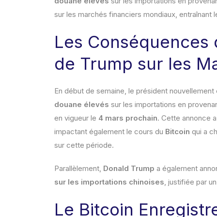
douane élevés
sur les importations en proven
sur les marchés financiers mondiaux, entraînant 
Les Conséquences d
de Trump sur les M
En début de semaine, le président nouvellement é
douane élevés
sur les importations en proven
en vigueur le
4 mars prochain
. Cette annonce 
impactant également le cours du
Bitcoin
qui a ch
sur cette période.
Parallèlement,
Donald Trump
a également anno
sur les importations chinoises
, justifiée par 
Le Bitcoin Enregist