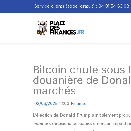
Service clients (appel gratuit) : 04 91 54 83 68
Bitcoin chute sous 
douanière de Donal
marchés
03/03/2025
12:03
Finance
L’élection de
Donald Trump
a initialement propu
récentes décisions politiques ont eu un impact nég