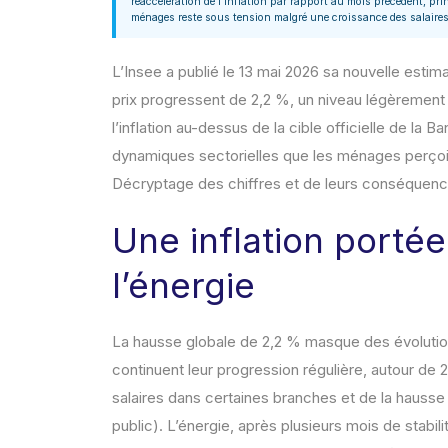
réaccélération de l’inflation par rapport au mois précédent, prin
ménages reste sous tension malgré une croissance des salaires
L’Insee a publié le 13 mai 2026 sa nouvelle estima
prix progressent de 2,2 %, un niveau légèrement
l’inflation au-dessus de la cible officielle de l
dynamiques sectorielles que les ménages perçoi
Décryptage des chiffres et de leurs conséquen
Une inflation portée
l’énergie
La hausse globale de 2,2 % masque des évolution
continuent leur progression régulière, autour de 2
salaires dans certaines branches et de la hausse
public). L’énergie, après plusieurs mois de stabi